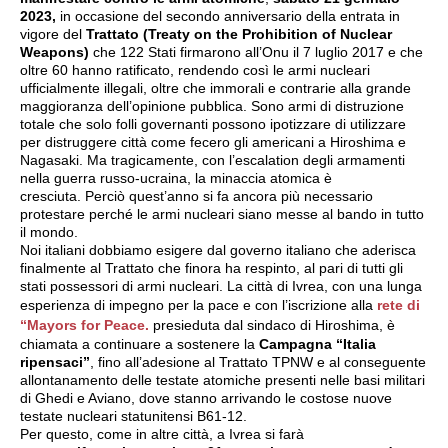
2023,
in occasione del secondo anniversario della entrata in
vigore del
Trattato (Treaty on the Prohibition of Nuclear
Weapons)
che 122 Stati firmarono all’Onu il 7 luglio 2017 e che
oltre 60 hanno ratificato, rendendo così le armi nucleari
ufficialmente illegali, oltre che immorali e contrarie alla grande
maggioranza dell’opinione pubblica. Sono armi di distruzione
totale che solo folli governanti possono ipotizzare di utilizzare
per distruggere città come fecero gli americani a Hiroshima e
Nagasaki. Ma tragicamente, con l’escalation degli armamenti
nella guerra russo-ucraina, la minaccia atomica è
cresciuta. Perciò quest’anno si fa ancora più necessario
protestare perché le armi nucleari siano messe al bando in tutto
il mondo.
Noi italiani dobbiamo esigere dal governo italiano che aderisca
finalmente al Trattato che finora ha respinto, al pari di tutti gli
stati possessori di armi nucleari. La città di Ivrea, con una lunga
esperienza di impegno per la pace e con l’iscrizione alla
rete di
“Mayors for Peace.
presieduta dal sindaco di Hiroshima, è
chiamata a continuare a sostenere la
Campagna “Italia
ripensaci”
, fino all’adesione al Trattato TPNW e al conseguente
allontanamento delle testate atomiche presenti nelle basi militari
di Ghedi e Aviano, dove stanno arrivando le costose nuove
testate nucleari statunitensi B61-12.
Per questo, come in altre città, a Ivrea si farà