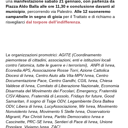
una
manifestazione sabato 21 gennaio, con partenza da
Piazza Aldo Balla alle ore 11,30 e conclusione davanti al
municipio
, percorrendo via Palestro.
Alle 12 suoneremo
campanelle in segno di gioia
per il Trattato e di richiamo a
risvegliarci
dal torpore dell’indifferenza
.
Le organizzazioni promotrici:
AGITE (Coordinamento
piemontese di cittadini, associazioni, enti e istituzioni locali
contro l’atomica, tutte le guerre e i terrorismi), ANPI di Ivrea,
Ecoredia APS, Associazione Rosse Torri, Azione Cattolica
Diocesi di Ivrea, Centro Aiuto alla Vita-MPV Ivrea, Centro
Documentazione Pace, Centro Gandhi, CGIL Ivrea, Chiesa
Valdese di Ivrea, Comitato di Liberazione Nazionale, Economia
Disarmata del Movimento dei Focolari, Emergency, Fraternità
CISV Albiano, Fraternità di Lessolo, Fridays for future, Good
Samaritan, Il sogno di Tsige ODV, Legambiente Dora Baltea
ODV, Libera di Ivrea, LucyAssociazione, Mir Ivrea, Movimento
Nonviolento Ivrea, Movimento 5 Stelle Ivrea, Osservatorio
Migranti, Pax Christi Ivrea, Partito Democratico Ivrea e
Cascinette, PRC-SE Ivrea, Sentieri di Pace di Ivrea, Unione
Popolare, Viviamo Ivrea, ZAC!