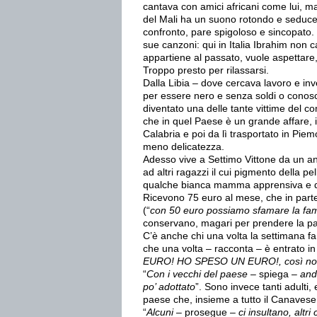
cantava con amici africani come lui, ma
del Mali ha un suono rotondo e seducen
confronto, pare spigoloso e sincopato. 
sue canzoni: qui in Italia Ibrahim non 
appartiene al passato, vuole aspettare,
Troppo presto per rilassarsi.
Dalla Libia – dove cercava lavoro e inve
per essere nero e senza soldi o conos
diventato una delle tante vittime del 
che in quel Paese è un grande affare, 
Calabria e poi da lì trasportato in Pie
meno delicatezza.
Adesso vive a Settimo Vittone da un 
ad altri ragazzi il cui pigmento della pe
qualche bianca mamma apprensiva e di
Ricevono 75 euro al mese, che in part
(“
con 50 euro possiamo sfamare la fam
conservano, magari per prendere la pat
C’è anche chi una volta la settimana fa 
che una volta – racconta – è entrato in
EURO! HO SPESO UN EURO!, così non l
“
Con i vecchi del paese
– spiega –
and
po’ adottato
”. Sono invece tanti adulti, e
paese che, insieme a tutto il Canavese
“
Alcuni
– prosegue –
ci insultano, alt