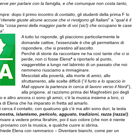
erve per parlare con la famiglia, e che comunque non costa tanto,
pre: dopo il primo incontro di
contatto
, gli studenti della prima F lo
“
ritenete giuste alcune accuse che vi rivolgono gli Italiani
” a “
qual è il
 da “
cosa pensi della maggior parte di voi (sic!) che occupano le case
ra
”.
A tutto lui risponde, gli piacciono particolarmente le
domande cattive, l’essenziale è che gli permettano di
rispondere, che si prestino all’ascolto.
Perché di storie da raccontare ne ha così tante che ci si
perde, non ci fosse Elena
*
a riportarlo al punto,
viaggerebbe a lungo nel labirinto di un passato che noi
nemmeno riusciamo a immaginare.
Mescolati alla povertà, alla morte di amici, allo
sfruttamento, alle scelte difficili (“
il furto e lo spaccio in
Mali oppure la partenza in cerca di lavoro verso il Nord
”),
alla prigione, al razzismo prima dei Maghrebini poi degli
to e altro ancora ci sono gli amici, c’è la musica insieme a loro, ci
ia di Elena che ha imparato in fretta ad amarlo.
 cerca il contatto, con qualcuno già c’è ma altri sono duri, la testa
 nostra, islamismo, pericolo, agguato, tradizioni, razza (razza!)
.
arrivare a vedere prima Ibrahim, poi il suo colore (che non è niente
ta proviamo con la musica, e qualche cuore si sbrina.
 – chiede Elena con rammarico – Diventare bianchi, come per un