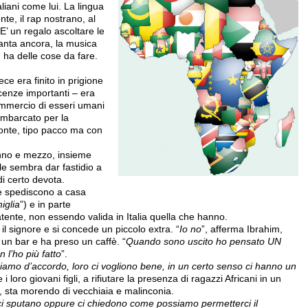
liani come lui. La lingua
te, il rap nostrano, al
E’ un regalo ascoltare le
canta ancora, la musica
 ha delle cose da fare.
ce era finito in prigione
cenze importanti – era
commercio di esseri umani
imbarcato per la
monte, tipo pacco ma con
anno e mezzo, insieme
lle sembra dar fastidio a
 certo devota.
e spediscono a casa
iglia
”) e in parte
ente, non essendo valida in Italia quella che hanno.
il signore e si concede un piccolo extra. “
Io no
”, afferma Ibrahim,
 un bar e ha preso un caffè. “
Quando sono uscito ho pensato UN
’ho più fatto
”.
iamo d’accordo, loro ci vogliono bene, in un certo senso ci hanno un
 i loro giovani figli, a rifiutare la presenza di ragazzi Africani in un
, sta morendo di vecchiaia e malinconia.
ri ci sputano oppure ci chiedono come possiamo permetterci il