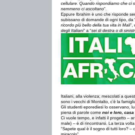
cellulare. Quando rispondiamo che ci s
nemmeno ci ascoltano
”.
Eppure Ibrahim è uno che risponde sem
subissano di domande di ogni tipo, da 
ricordo più bello della tua vita in Mali
”,
degli Italiani
” a “
sei di destra o di sinist
Italiani, alla violenza; mescolati a ques
sono i vecchi di Montalto, c’è la famigl
Gli studenti eporediesi lo osservano, lui
piena di parole come
noi e loro, casa
Ci vuole tempo, e infatti il progetto – 
male) – è di rincontrarsi. La terza vol
“Sapete qual è il sogno di tutti loro?
miracolo”.