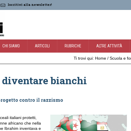
Iscritivi alla newsletter!
CHI SIAMO
ARTICOLI
RUBRICHE
ALTRE ATTIVITÀ
Ti trovi qui:
Home
/
Scuola e f
i diventare bianchi
progetto contro il razzismo
ceali italiani protetti,
enne africano che nella
che Ibrahim inventava e