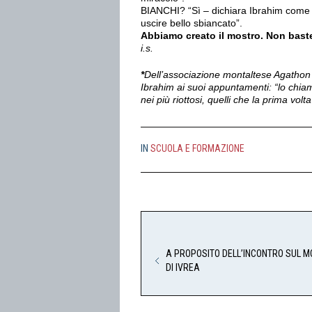
BIANCHI? “Sì – dichiara Ibrahim come f
uscire bello sbiancato”.
Abbiamo creato il mostro. Non bast
i.s.
*
Dell’associazione montaltese Agathon 
Ibrahim ai suoi appuntamenti: “lo chia
nei più riottosi, quelli che la prima volt
IN
SCUOLA E FORMAZIONE
A PROPOSITO DELL’INCONTRO SUL M
DI IVREA