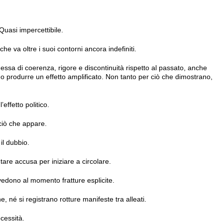
uasi impercettibile.
he va oltre i suoi contorni ancora indefiniti.
messa di coerenza, rigore e discontinuità rispetto al passato, anche
o produrre un effetto amplificato. Non tanto per ciò che dimostrano,
’effetto politico.
 ciò che appare.
il dubbio.
are accusa per iniziare a circolare.
ravedono al momento fratture esplicite.
 né si registrano rotture manifeste tra alleati.
cessità.