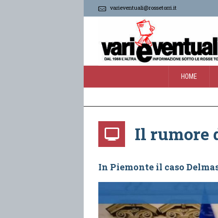
varieventuali@rossetorri.it
HOME
Il rumore 
In Piemonte il caso Delmast