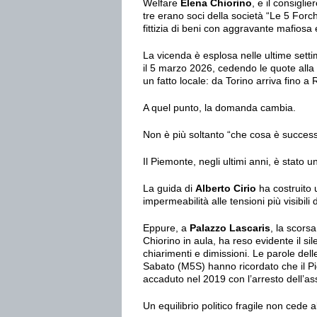
Welfare
Elena Chiorino
, e il consigli
tre erano soci della società “Le 5 For
fittizia di beni con aggravante mafios
La vicenda è esplosa nelle ultime setti
il 5 marzo 2026, cedendo le quote alla 
un fatto locale: da Torino arriva fino 
A quel punto, la domanda cambia.
Non è più soltanto “che cosa è success
Il Piemonte, negli ultimi anni, è stato u
La guida di
Alberto Cirio
ha costruito 
impermeabilità alle tensioni più visibili 
Eppure, a
Palazzo Lascaris
, la scors
Chiorino in aula, ha reso evidente il s
chiarimenti e dimissioni. Le parole del
Sabato (M5S) hanno ricordato che il P
accaduto nel 2019 con l’arresto dell’
Un equilibrio politico fragile non cede a