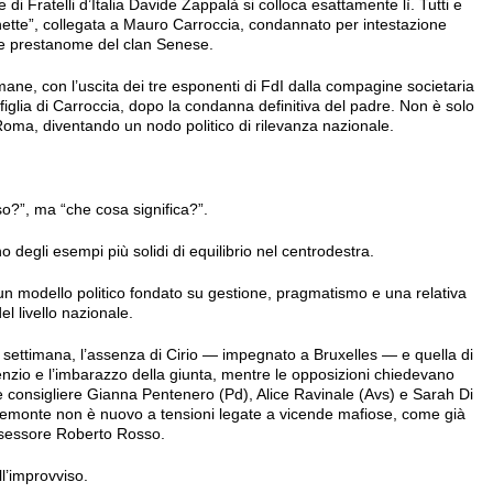
ere di Fratelli d’Italia Davide Zappalà si colloca esattamente lì. Tutti e
chette”, collegata a Mauro Carroccia, condannato per intestazione
a e prestanome del clan Senese.
mane, con l’uscita dei tre esponenti di FdI dalla compagine societaria
figlia di Carroccia, dopo la condanna definitiva del padre. Non è solo
a Roma, diventando un nodo politico di rilevanza nazionale.
o?”, ma “che cosa significa?”.
no degli esempi più solidi di equilibrio nel centrodestra.
un modello politico fondato su gestione, pragmatismo e una relativa
del livello nazionale.
a settimana, l’assenza di Cirio — impegnato a Bruxelles — e quella di
ilenzio e l’imbarazzo della giunta, mentre le opposizioni chiedevano
le consigliere Gianna Pentenero (Pd), Alice Ravinale (Avs) e Sarah Di
iemonte non è nuovo a tensioni legate a vicende mafiose, come già
assessore Roberto Rosso.
ll’improvviso.