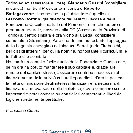
Torino ed ex assessore a Ivrea),
Giancarlo Guarini
(consigliere
in carica) mentre il Presidente in carica è
Roberto
Battegazzorre
. Il nome che fa più discutere è quello di
Giacomo Bottino
, già direttore del Teatro Giacosa e della
Fondazione Circuito Teatrale del Piemonte, oltre che autore e
produttore teatrale, passato dalla DC (Assessore in Provincia di
Torino) al centro sinistra e ora vicino alla Lega (consigliere
comunale a Strambino). Pare che Bottino nonostante l’appoggio
della Lega sia osteggiato dal sindaco Sertoli (o da Tiraboschi,
per dissidi interni?) per cui la nomina, nonostante il curriculum, è
tutt’altro che scontata.
Non sarà un compito facile quello della Fondazione Guelpa che,
se fin’ora ha potuto mantenere il suo capitale e, grazie alle
rendite del capitale stesso, assicurare contributi necessari al
finanziamento delle attività culturali eporediesi, d’ora in poi, con
la netta diminuzione degli interessi finanziari e la necessità di
finanziare la nuova sede della biblioteca, dovrà compiere scelte
importanti e poter contare su consiglieri competenti e liberi da
logiche strettamente partitiche.
Francesco Curzio
25 Gennaio 2021