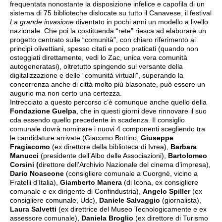
frequentata nonostante la disposizione infelice e capofila di un
sistema di 75 biblioteche dislocate su tutto il Canavese, il festival
La grande invasione
diventato in pochi anni un modello a livello
nazionale. Che poi la costituenda “rete” riesca ad elaborare un
progetto centrato sulle “comunità”, con chiaro riferimento ai
principi olivettiani, spesso citati e poco praticati (quando non
osteggiati direttamente, vedi lo Zac, unica vera comunità
autogeneratasi), oltretutto spingendo sul versante della
digitalizzazione e delle “comunità virtuali”, superando la
concorrenza anche di città molto più blasonate, può essere un
augurio ma non certo una certezza.
Intrecciato a questo percorso c’è comunque anche quello della
Fondazione Guelpa
, che in questi giorni deve rinnovare il suo
cda essendo quello precedente in scadenza. Il consiglio
comunale dovrà nominare i nuovi 4 componenti scegliendo tra
le candidature arrivate (Giacomo Bottino,
Giuseppe
Fragiacomo
(ex direttore della biblioteca di Ivrea),
Barbara
Manucci
(presidente dell’Albo delle Associazioni),
Bartolomeo
Corsini (
direttore dell’Archivio Nazionale del cinema d’impresa),
Dario Noascone
(consigliere comunale a Cuorgnè, vicino a
Fratelli d’Italia),
Giamberto Manera
(di Icona, ex consigliere
comunale e ex dirigente di Confindustria),
Angelo Spiller
(ex
consigliere comunale, Udc),
Daniele Salvaggio
(giornalista),
Laura Salvetti
(ex direttrice del Museo Tecnologicamente e ex
assessore comunale),
Daniela Broglio
(ex direttore di Turismo