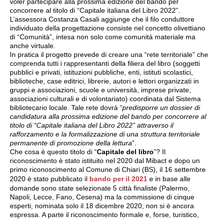
voler partecipare alla prossima edizione del bando per
concorrere al titolo di “Capitale italiana del Libro 2022”.
L’assessora Costanza Casali aggiunge che il filo conduttore
individuato della progettazione consiste nel concetto olivettiano
di “Comunità”, intesa non solo come comunità materiale ma
anche virtuale.
In pratica il progetto prevede di creare una “rete territoriale” che
comprenda tutti i rappresentanti della filiera del libro (soggetti
pubblici e privati, istituzioni pubbliche, enti, istituti scolastici,
biblioteche, case editrici, librerie, autori e lettori organizzati in
gruppi e associazioni, scuole e università, imprese private,
associazioni culturali e di volontariato) coordinata dal Sistema
bibliotecario locale. Tale rete dovrà “
predisporre un dossier di
candidatura alla prossima edizione del bando per concorrere al
titolo di “Capitale italiana del Libro 2022” attraverso il
rafforzamento e la formalizzazione di una struttura territoriale
permanente di promozione della lettura
”.
Che cosa è questo titolo di “
Capitale del libro
”? Il
riconoscimento è stato istituito nel 2020 dal Mibact e dopo un
primo riconoscimento al Comune di Chiari (BS), il 16 settembre
2020 è stato pubblicato il
bando per il 2021
e in base alle
domande sono state selezionate 5 città finaliste (Palermo,
Napoli, Lecce, Fano, Cesena) ma la commissione di cinque
esperti, nominata solo il 18 dicembre 2020, non si è ancora
espressa. A parte il riconoscimento formale e, forse, turistico,