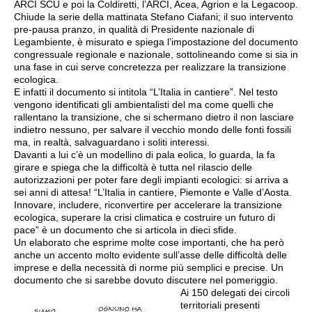
ARCI SCU e poi la Coldiretti, l’ARCI, Acea, Agrion e la Legacoop.
Chiude la serie della mattinata Stefano Ciafani; il suo intervento
pre-pausa pranzo, in qualità di Presidente nazionale di
Legambiente, è misurato e spiega l’impostazione del documento
congressuale regionale e nazionale, sottolineando come si sia in
una fase in cui serve concretezza per realizzare la transizione
ecologica.
E infatti il documento si intitola “L’Italia in cantiere”. Nel testo
vengono identificati gli ambientalisti del ma come quelli che
rallentano la transizione, che si schermano dietro il non lasciare
indietro nessuno, per salvare il vecchio mondo delle fonti fossili
ma, in realtà, salvaguardano i soliti interessi.
Davanti a lui c’è un modellino di pala eolica, lo guarda, la fa
girare e spiega che la difficoltà è tutta nel rilascio delle
autorizzazioni per poter fare degli impianti ecologici: si arriva a
sei anni di attesa! “L’Italia in cantiere, Piemonte e Valle d’Aosta.
Innovare, includere, riconvertire per accelerare la transizione
ecologica, superare la crisi climatica e costruire un futuro di
pace” è un documento che si articola in dieci sfide.
Un elaborato che esprime molte cose importanti, che ha però
anche un accento molto evidente sull’asse delle difficoltà delle
imprese e della necessità di norme più semplici e precise. Un
documento che si sarebbe dovuto discutere nel pomeriggio.
Ai 150 delegati dei circoli
territoriali presenti