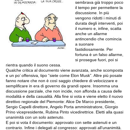
sembrava già troppo poco
il tempo per permettere la
discussione. In più
vengono ridotti i minuti di
durata degli interventi, poi
il numero e, infine, scatta
anche un allarme
antincendio che comincia
a suonare
fastidiosamente. Per
fortuna è un falso allarme,
si prosegue fuori, poi si
rientra quando il suono cessa.
Qualche critica al documento viene avanzata, anche scomposta
e un po’ offensiva, tipo “siete come Elon Musk”. Altre più posate
fanno notare che non è così saggio chiedere di velocizzare e
semplificare in era di governo da grandi opere. Insomma una
discussione parziale, che non incide, non affonda a causa delle
modalità e della casualità. Alla fine si vota e viene eletto il nuovo
direttivo regionale del Piemonte: Alice De Marco presidente,
Sergio Capelli direttore, Angelo Porta amministratore, Giorgio
Prino vicepresidente, Rubina Pinto vicedirettrice. Eletti alla quasi
unanimità con un solo astenuto.
E poi si vota il documento: approvato con sette astenuti e un
contrario. Infine i delegati al congresso: approvati all’unanimità.