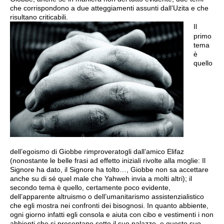
che corrispondono a due atteggiamenti assunti dall’Uzita e che
risultano criticabili.
Il
primo
tema
è
quello
dell’egoismo di Giobbe rimproveratogli dall’amico Elifaz
(nonostante le belle frasi ad effetto iniziali rivolte alla moglie: Il
Signore ha dato, il Signore ha tolto…, Giobbe non sa accettare
anche su di sé quel male che Yahweh invia a molti altri); il
secondo tema è quello, certamente poco evidente,
dell’apparente altruismo o dell’umanitarismo assistenzialistico
che egli mostra nei confronti dei bisognosi. In quanto abbiente,
ogni giorno infatti egli consola e aiuta con cibo e vestimenti i non
abbienti che si presentano sotto il suo palazzo, e questo suo