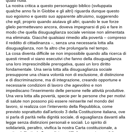
quasi nulla.
La nostra critica a questo personaggio biblico (sviluppata
qualche anno fa in Giobbe e gli altri) riguarda dunque questo
suo egoismo e questo suo apparente altruismo, suggerendo
che egli, proprio quando aiutava gli altri, quando le sue forze
glielo permettevano ancora, doveva impegnarsi di più e fare in
modo che quella disuguaglianza sociale venisse non alimentata
ma eliminata. Giacché qualsiasi rimedio alla povertà – compreso
il reddito di cittadinanza –, senza una necessaria lotta alla
disuguaglianza, non fa altro che prolungarla nel tempo.
La cosa diventa difficile se non impossibile quando alla ricerca di
questi rimedi vi siano esecutivi che fanno della disuguaglianza
una loro imprescindibile prerogativa, quasi un loro diritto
fondamentale. Una seria lotta alla disuguaglianza sociale
presuppone una chiara volontà non di esclusione, di distinzione
e di discriminazione, ma di integrazione, creando opportune e
necessarie condizioni di lavoro che agevolino e non
impediscano l’inserimento delle persone nelle attività produttive.
Una vera lotta alla povertà, specie per le persone che per motivi
di salute non possono più essere reinserite nel mondo del
lavoro, si realizza con l’intervento della Repubblica, come
previsto soprattutto dall’articolo 3 della Costituzione italiana, ove
si parla di parità nella dignità sociale, di eguaglianza davanti alla
legge senza distinzioni personali e sociali. Lo spirito di
solidarietà, peraltro, vivifica la nostra Carta costituzionale, a