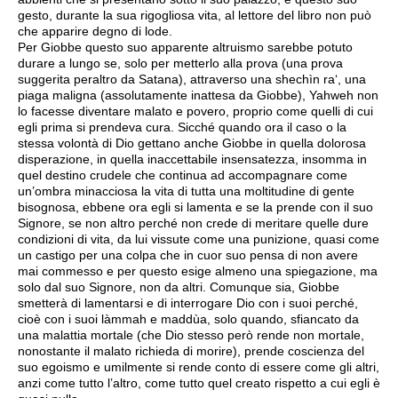
gesto, durante la sua rigogliosa vita, al lettore del libro non può
che apparire degno di lode.
Per Giobbe questo suo apparente altruismo sarebbe potuto
durare a lungo se, solo per metterlo alla prova (una prova
suggerita peraltro da Satana), attraverso una shechìn ra‘, una
piaga maligna (assolutamente inattesa da Giobbe), Yahweh non
lo facesse diventare malato e povero, proprio come quelli di cui
egli prima si prendeva cura. Sicché quando ora il caso o la
stessa volontà di Dio gettano anche Giobbe in quella dolorosa
disperazione, in quella inaccettabile insensatezza, insomma in
quel destino crudele che continua ad accompagnare come
un’ombra minacciosa la vita di tutta una moltitudine di gente
bisognosa, ebbene ora egli si lamenta e se la prende con il suo
Signore, se non altro perché non crede di meritare quelle dure
condizioni di vita, da lui vissute come una punizione, quasi come
un castigo per una colpa che in cuor suo pensa di non avere
mai commesso e per questo esige almeno una spiegazione, ma
solo dal suo Signore, non da altri. Comunque sia, Giobbe
smetterà di lamentarsi e di interrogare Dio con i suoi perché,
cioè con i suoi làmmah e maddùa, solo quando, sfiancato da
una malattia mortale (che Dio stesso però rende non mortale,
nonostante il malato richieda di morire), prende coscienza del
suo egoismo e umilmente si rende conto di essere come gli altri,
anzi come tutto l’altro, come tutto quel creato rispetto a cui egli è