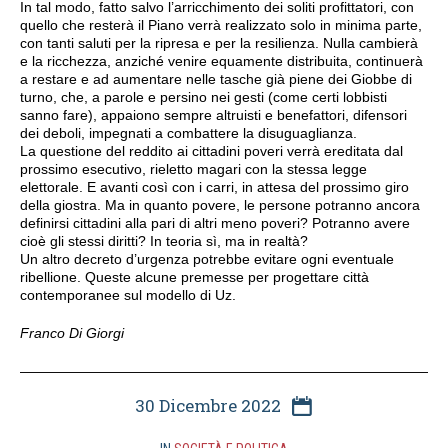
In tal modo, fatto salvo l’arricchimento dei soliti profittatori, con
quello che resterà il Piano verrà realizzato solo in minima parte,
con tanti saluti per la ripresa e per la resilienza. Nulla cambierà
e la ricchezza, anziché venire equamente distribuita, continuerà
a restare e ad aumentare nelle tasche già piene dei Giobbe di
turno, che, a parole e persino nei gesti (come certi lobbisti
sanno fare), appaiono sempre altruisti e benefattori, difensori
dei deboli, impegnati a combattere la disuguaglianza.
La questione del reddito ai cittadini poveri verrà ereditata dal
prossimo esecutivo, rieletto magari con la stessa legge
elettorale. E avanti così con i carri, in attesa del prossimo giro
della giostra. Ma in quanto povere, le persone potranno ancora
definirsi cittadini alla pari di altri meno poveri? Potranno avere
cioè gli stessi diritti? In teoria sì, ma in realtà?
Un altro decreto d’urgenza potrebbe evitare ogni eventuale
ribellione. Queste alcune premesse per progettare città
contemporanee sul modello di Uz.
Franco Di Giorgi
30 Dicembre 2022