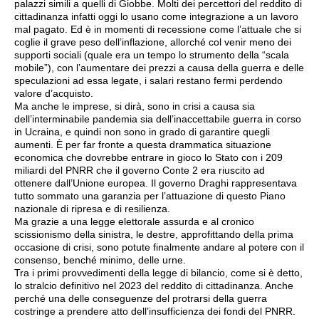
palazzi simili a quelli di Giobbe. Molti dei percettori del reddito di
cittadinanza infatti oggi lo usano come integrazione a un lavoro
mal pagato. Ed è in momenti di recessione come l’attuale che si
coglie il grave peso dell’inflazione, allorché col venir meno dei
supporti sociali (quale era un tempo lo strumento della “scala
mobile”), con l’aumentare dei prezzi a causa della guerra e delle
speculazioni ad essa legate, i salari restano fermi perdendo
valore d’acquisto.
Ma anche le imprese, si dirà, sono in crisi a causa sia
dell’interminabile pandemia sia dell’inaccettabile guerra in corso
in Ucraina, e quindi non sono in grado di garantire quegli
aumenti. È per far fronte a questa drammatica situazione
economica che dovrebbe entrare in gioco lo Stato con i 209
miliardi del PNRR che il governo Conte 2 era riuscito ad
ottenere dall’Unione europea. Il governo Draghi rappresentava
tutto sommato una garanzia per l’attuazione di questo Piano
nazionale di ripresa e di resilienza.
Ma grazie a una legge elettorale assurda e al cronico
scissionismo della sinistra, le destre, approfittando della prima
occasione di crisi, sono potute finalmente andare al potere con il
consenso, benché minimo, delle urne.
Tra i primi provvedimenti della legge di bilancio, come si è detto,
lo stralcio definitivo nel 2023 del reddito di cittadinanza. Anche
perché una delle conseguenze del protrarsi della guerra
costringe a prendere atto dell’insufficienza dei fondi del PNRR.