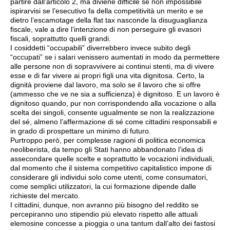
partire dall’articolo 2, ma diviene difficile se non impossibile
ispirarvisi se l’esecutivo fa della competitività un merito e se
dietro l’escamotage della flat tax nasconde la disuguaglianza
fiscale, vale a dire l’intenzione di non perseguire gli evasori
fiscali, soprattutto quelli grandi.
I cosiddetti “occupabili” diverrebbero invece subito degli
“occupati” se i salari venissero aumentati in modo da permettere
alle persone non di sopravvivere ai continui stenti, ma di vivere
esse e di far vivere ai propri figli una vita dignitosa. Certo, la
dignità proviene dal lavoro, ma solo se il lavoro che si offre
(ammesso che ve ne sia a sufficienza) è dignitoso. E un lavoro è
dignitoso quando, pur non corrispondendo alla vocazione o alla
scelta dei singoli, consente ugualmente se non la realizzazione
del sé, almeno l’affermazione di sé come cittadini responsabili e
in grado di prospettare un minimo di futuro.
Purtroppo però, per complesse ragioni di politica economica
neoliberista, da tempo gli Stati hanno abbandonato l’idea di
assecondare quelle scelte e soprattutto le vocazioni individuali,
dal momento che il sistema competitivo capitalistico impone di
considerare gli individui solo come utenti, come consumatori,
come semplici utilizzatori, la cui formazione dipende dalle
richieste del mercato.
I cittadini, dunque, non avranno più bisogno del reddito se
percepiranno uno stipendio più elevato rispetto alle attuali
elemosine concesse a pioggia o una tantum dall’alto dei fastosi