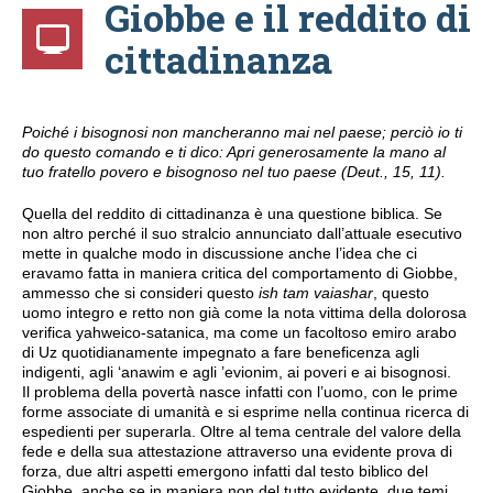
Giobbe e il reddito di
cittadinanza
Poiché i bisognosi non mancheranno mai nel paese; perciò io ti
do questo comando e ti dico: Apri generosamente la mano al
tuo fratello povero e bisognoso nel tuo paese (Deut., 15, 11).
Quella del reddito di cittadinanza è una questione biblica. Se
non altro perché il suo stralcio annunciato dall’attuale esecutivo
mette in qualche modo in discussione anche l’idea che ci
eravamo fatta in maniera critica del comportamento di Giobbe,
ammesso che si consideri questo
ish tam vaiashar
, questo
uomo integro e retto non già come la nota vittima della dolorosa
verifica yahweico-satanica, ma come un facoltoso emiro arabo
di Uz quotidianamente impegnato a fare beneficenza agli
indigenti, agli ‘anawim e agli ’evionim, ai poveri e ai bisognosi.
Il problema della povertà nasce infatti con l’uomo, con le prime
forme associate di umanità e si esprime nella continua ricerca di
espedienti per superarla. Oltre al tema centrale del valore della
fede e della sua attestazione attraverso una evidente prova di
forza, due altri aspetti emergono infatti dal testo biblico del
Giobbe, anche se in maniera non del tutto evidente, due temi