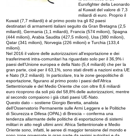
Eurofighter della Leonardo
al Kuwait del valore di 7,3
miliardi di euro. Proprio il
Kuwait (7,7 miliardi) è al primo posto tra gli 82 paesi
destinatari di armamenti italiani seguito da Gran Bretagna (2,5
miliardi), Germania (1,1 miliardi), Francia (574 milioni), Spagna
(444 milioni), Arabia Saudita (427,5 milioni), Usa (380 milioni),
Qatar (341 milioni), Norvegia (226 milioni) e Turchia (133,4
milioni).
Nel 2016 il valore delle autorizzazioni all’esportazione e dei
trasferimenti intra-comunitari ha riguardato solo per il 36,9% i
paesi dell’Unione europea e della Nato (5,4 miliardi) che per la
gran parte, cioè per il 63,1%, sono stati diretti a nazioni extra UE
e Nato (9,2 miliardi). In particolare, tra le zone geopolitiche di
esportazione, figurano al primo posto i paesi dell’Africa
Settentrionale e del Medio Oriente che con oltre 8,6 miliardi
euro ricoprono da soli più del 58,8% delle autorizzazioni, mentre
al secondo compaiono i già citati paesi UE-Nato.
Questo dato – sostiene Giorgio Beretta, analista
dell’Osservatorio Permanente sulle Armi Leggere e le Politiche
di Sicurezza e Difesa (OPAL) di Brescia – conferma una
tendenza allarmante delle politiche di esportazione di sistemi
militari in atto negli ultimi anni: Africa Settentrionale e Medio
Oriente sono, infatti, le aeree di maggior tensione del mondo e
sono zone governate in gran parte da regimi autoritari e da