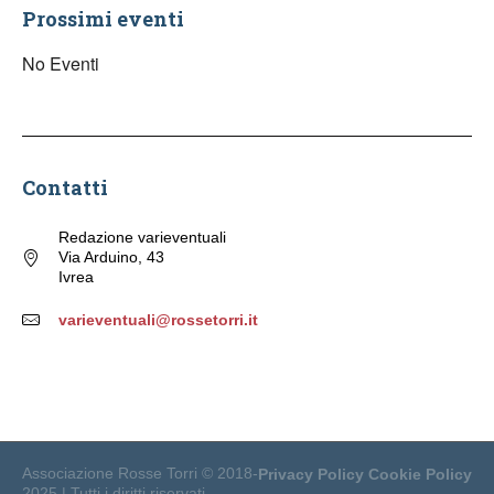
Prossimi eventi
No Eventi
Contatti
Redazione varieventuali
Via Arduino, 43
Ivrea
varieventuali@rossetorri.it
Associazione Rosse Torri © 2018-
Privacy Policy
Cookie Policy
2025 | Tutti i diritti riservati