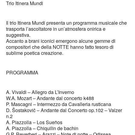
Trio Itinera Mundi
Il trio Itinera Mundi presenta un programma musicale che
trasporta l’ascoltatore in un’atmosfera onirica e
suggestiva.
Accanto a brani iconici emergono alcune gemme di
compositori che della NOTTE hanno fatto tesoro di
sublime poetica creazione.
PROGRAMMA
A. Vivaldi – Allegro da L’Inverno
W.A. Mozart – Andante dal concerto k488
P. Mascagni – Intermezzo da Cavalleria rusticana
D. Šostakovič – Andante dal Concerto op.102 – Valzer
n.2
A. Piazzolla – Los Sueños
A. Piazzolla – Chiquilin de bachin
G.P. Reverberi – Arazzi – Note di notte – Odissea