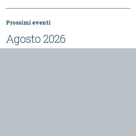
Prossimi eventi
Agosto 2026
L'ultimo turno
- 8 Agosto 2026 @ 21:30
Contatti
Redazione varieventuali
Via Arduino, 43
Ivrea