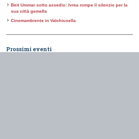
Beit Ummar sotto assedio: Ivrea rompe il silenzio per la
sua città gemella
Cinemambiente in Valchiusella
Prossimi eventi
Agosto 2026
L'ultimo turno
- 8 Agosto 2026 @ 21:30
Contatti