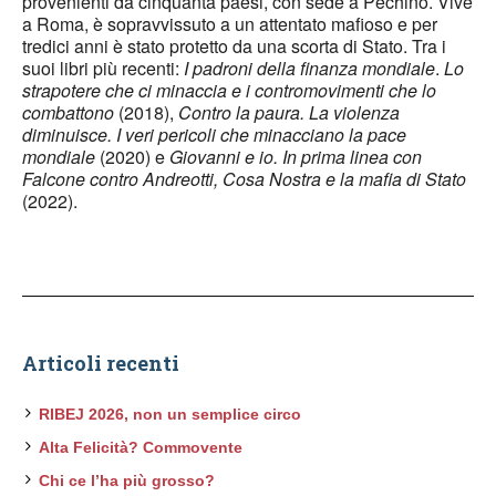
provenienti da cinquanta paesi, con sede a Pechino. Vive
a Roma, è sopravvissuto a un attentato mafioso e per
tredici anni è stato protetto da una scorta di Stato. Tra i
suoi libri più recenti:
I padroni della finanza mondiale
.
Lo
strapotere che ci minaccia e i contromovimenti che lo
combattono
(2018),
Contro la paura. La violenza
diminuisce. I veri pericoli che minacciano la pace
mondiale
(2020) e
Giovanni e io. In prima linea con
Falcone contro Andreotti, Cosa Nostra e la mafia di Stato
(2022).
Articoli recenti
RIBEJ 2026, non un semplice circo
Alta Felicità? Commovente
Chi ce l’ha più grosso?