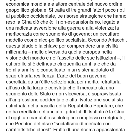
economica mondiale e attore centrale del nuovo ordine
geopolitico globale. Si tratta di tre grandi fattori poco noti
al pubblico occidentale, tre risorse strategiche che hanno
reso la Cina ciò che è: il non-espansionismo, legato a
una radicata avversione alla guerra e alla violenza; la
meritocrazia come strumento di governo; un peculiare
modello economico-politico socialista. Secondo Arlacchi,
questa triade è la chiave per comprendere una civiltà
millenaria – molto diversa da quella europea nella
visione del mondo e nell’assetto delle sue istituzioni –, il
cui profilo si è delineato cinquemila anni fa e che da
tremila anni si è consolidato in un sistema dotato di
straordinaria resilienza. L’arte del buon governo
esercitata da un’élite selezionata per merito, refrattaria
all’uso della forza e convinta che il mercato sia uno
strumento dello Stato e non viceversa, è sopravvissuta
all’aggressione occidentale e alla rivoluzione socialista
culminata nella nascita della Repubblica Popolare, che
ne ha ereditato e rilanciato i principi. Il risultato è la Cina
di oggi: un manufatto sociologico complesso e originale,
che Pechino definisce “socialismo di mercato con
caratteristiche cinesi”. Frutto di una ricerca appassionata