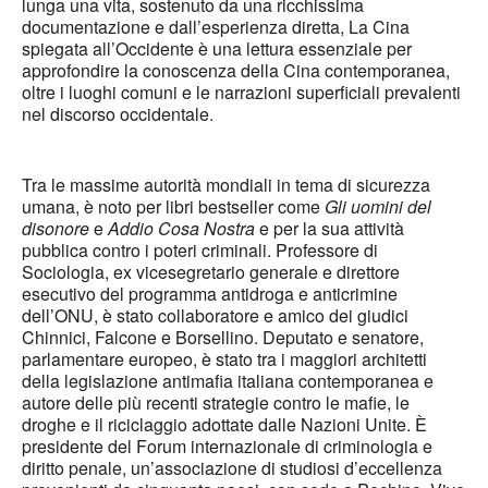
lunga una vita, sostenuto da una ricchissima
documentazione e dall’esperienza diretta, La Cina
spiegata all’Occidente è una lettura essenziale per
approfondire la conoscenza della Cina contemporanea,
oltre i luoghi comuni e le narrazioni superficiali prevalenti
nel discorso occidentale.
­Tra le massime autorità mondiali in tema di sicurezza
umana, è noto per libri bestseller come
Gli uomini del
disonore
e
Addio Cosa Nostra
e per la sua attività
pubblica contro i poteri criminali. Professore di
Sociologia, ex vicesegretario generale e direttore
esecutivo del programma antidroga e anticrimine
dell’ONU, è stato collaboratore e amico dei giudici
Chinnici, Falcone e Borsellino. Deputato e senatore,
parlamentare europeo, è stato tra i maggiori architetti
della legislazione antimafia italiana contemporanea e
autore delle più recenti strategie contro le mafie, le
droghe e il riciclaggio adottate dalle Nazioni Unite. È
presidente del Forum internazionale di criminologia e
diritto penale, un’associazione di studiosi d’eccellenza