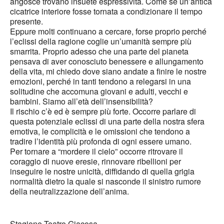
angosce trovano insuete espressività. Come se un’antica
cicatrice interiore fosse tornata a condizionare il tempo
presente.
Eppure molti continuano a cercare, forse proprio perché
l’eclissi della ragione coglie un’umanità sempre più
smarrita. Proprio adesso che una parte del pianeta
pensava di aver conosciuto benessere e allungamento
della vita, mi chiedo dove siano andate a finire le nostre
emozioni, perché in tanti tendono a relegarsi in una
solitudine che accomuna giovani e adulti, vecchi e
bambini. Siamo all’età dell’insensibilità?
Il rischio c’è ed è sempre più forte. Occorre parlare di
questa potenziale eclissi di una parte della nostra sfera
emotiva, le complicità e le omissioni che tendono a
tradire l’identità più profonda di ogni essere umano.
Per tornare a “mordere il cielo” occorre ritrovare il
coraggio di nuove eresie, rinnovare ribellioni per
inseguire le nostre unicità, diffidando di quella grigia
normalità dietro la quale si nasconde il sinistro rumore
della neutralizzazione dell’anima.
Stagione Teatro Giacosa