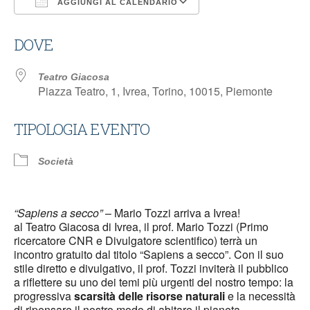
AGGIUNGI AL CALENDARIO
Download ICS
Google Calendar
DOVE
Teatro Giacosa
Piazza Teatro, 1, Ivrea, Torino, 10015, Piemonte
TIPOLOGIA EVENTO
Società
“Sapiens a secco”
– Mario Tozzi arriva a Ivrea!
al Teatro Giacosa di Ivrea, il prof. Mario Tozzi (Primo
ricercatore CNR e Divulgatore scientifico) terrà un
incontro gratuito dal titolo “Sapiens a secco”. Con il suo
stile diretto e divulgativo, il prof. Tozzi inviterà il pubblico
a riflettere su uno dei temi più urgenti del nostro tempo: la
progressiva
scarsità delle risorse naturali
e la necessità
di ripensare il nostro modo di abitare il pianeta.