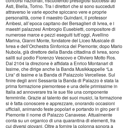
concorsi nazionali, riscuotendo prestigiosi successi ad
Asti, Biella, Torino. Tra i direttori che si sono succeduti
attraverso le varie epoche spiccano vere e proprie
personalità, come il maestro Guindani, il professor
Ambesi, all’epoca capitano dei Bersaglieri di Ivrea, e i
maestri palazzesi Ambrogio Eusebietti, compositore di
numerose marce e pezzi eseguiti tutt’oggi, Avellino
Marina, Gianni Monte, fondatore del Liceo Musicale di
Ivrea e dell’Orchestra Sinfonica del Piemonte; dopo Mario
Nubola, già direttore della Banda cittadina di Ivrea, sono
saliti sul podio Fiorenzo Vescovo e Oliviero Motto Ros.
Dal 2104 la direzione è affidata a Enrico Montanari di
Issime, che dirige anche la Banda Musikkappelle “La
Lira” di Issime e la Banda di Palazzolo Vercellese. Sul
finire degli anni Sessanta la Banda di Palazzo è stata la
prima formazione piemontese e una delle primissime in
Italia ad annoverare tra le sue file una componente
femminile. Grazie al talento dei suoi musici, la formazione
si è fatta conoscere e apprezzare, onorando occasioni
ufficiali, animando feste popolari e portando in giro per il
Piemonte il nome di Palazzo Canavese. Attualmente
conta su un organico di una quarantina di elementi, fra
cui diversi giovani. Oltre a fornire la colonna sonora a