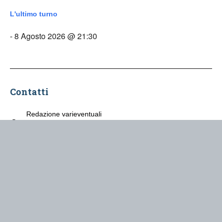
L'ultimo turno
- 8 Agosto 2026 @ 21:30
Contatti
Redazione varieventuali
Via Arduino, 43
Ivrea
varieventuali@rossetorri.it
Associazione Rosse Torri © 2018-
Privacy Policy
Cookie Policy