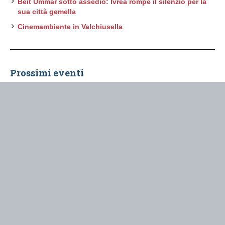
Beit Ummar sotto assedio: Ivrea rompe il silenzio per la
sua città gemella
Cinemambiente in Valchiusella
Prossimi eventi
Agosto 2026
L'ultimo turno
- 8 Agosto 2026 @ 21:30
Contatti