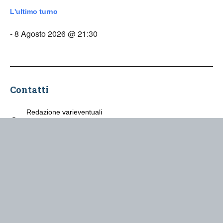
L'ultimo turno
- 8 Agosto 2026 @ 21:30
Contatti
Redazione varieventuali
Via Arduino, 43
Ivrea
varieventuali@rossetorri.it
Associazione Rosse Torri © 2018-
Privacy Policy
Cookie Policy