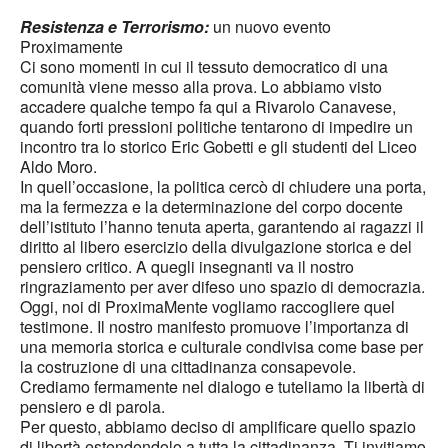
Resistenza e Terrorismo:
un nuovo evento
Proximamente
Ci sono momenti in cui il tessuto democratico di una
comunità viene messo alla prova. Lo abbiamo visto
accadere qualche tempo fa qui a Rivarolo Canavese,
quando forti pressioni politiche tentarono di impedire un
incontro tra lo storico Eric Gobetti e gli studenti del Liceo
Aldo Moro.
In quell’occasione, la politica cercò di chiudere una porta,
ma la fermezza e la determinazione del corpo docente
dell’istituto l’hanno tenuta aperta, garantendo ai ragazzi il
diritto al libero esercizio della divulgazione storica e del
pensiero critico. A quegli insegnanti va il nostro
ringraziamento per aver difeso uno spazio di democrazia.
Oggi, noi di ProximaMente vogliamo raccogliere quel
testimone. Il nostro manifesto promuove l’importanza di
una memoria storica e culturale condivisa come base per
la costruzione di una cittadinanza consapevole.
Crediamo fermamente nel dialogo e tuteliamo la libertà di
pensiero e di parola.
Per questo, abbiamo deciso di amplificare quello spazio
di libertà estendendolo a tutta la cittadinanza. Ti invitiamo