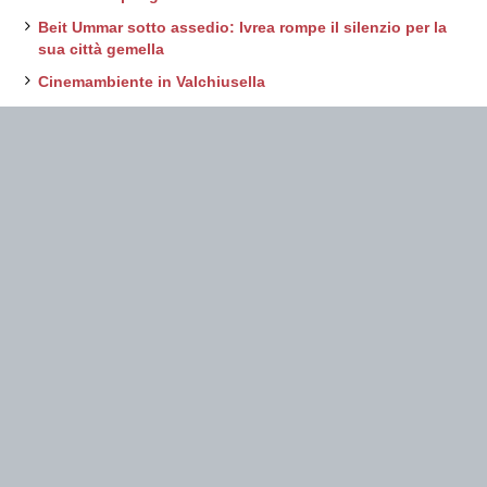
Beit Ummar sotto assedio: Ivrea rompe il silenzio per la
sua città gemella
Cinemambiente in Valchiusella
Prossimi eventi
No Eventi
Contatti
Redazione varieventuali
Via Arduino, 43
Ivrea
varieventuali@rossetorri.it