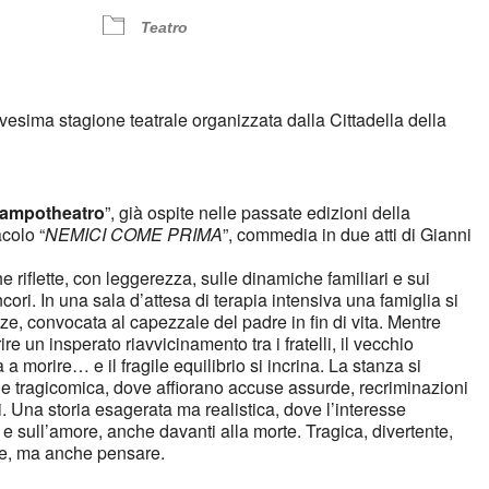
Teatro
esima stagione teatrale organizzata dalla Cittadella della
ampotheatro
”, già ospite nelle passate edizioni della
colo “
NEMICI COME PRIMA
”, commedia in due atti di Gianni
 riflette, con leggerezza, sulle dinamiche familiari e sui
ncori. In una sala d’attesa di terapia intensiva una famiglia si
nze, convocata al capezzale del padre in fin di vita. Mentre
ire un insperato riavvicinamento tra i fratelli, il vecchio
a a morire… e il fragile equilibrio si incrina. La stanza si
ale tragicomica, dove affiorano accuse assurde, recriminazioni
. Una storia esagerata ma realistica, dove l’interesse
 e sull’amore, anche davanti alla morte. Tragica, divertente,
re, ma anche pensare.