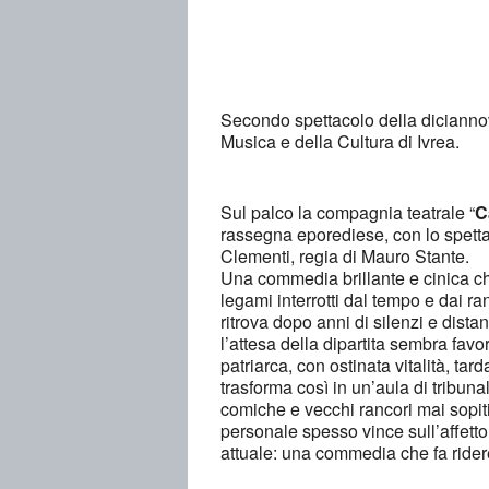
Secondo spettacolo della diciannov
Musica e della Cultura di Ivrea.
Sul palco la compagnia teatrale “
C
rassegna eporediese, con lo spetta
Clementi, regia di Mauro Stante.
Una commedia brillante e cinica che
legami interrotti dal tempo e dai ra
ritrova dopo anni di silenzi e dista
l’attesa della dipartita sembra favor
patriarca, con ostinata vitalità, tard
trasforma così in un’aula di tribun
comiche e vecchi rancori mai sopiti
personale spesso vince sull’affetto
attuale: una commedia che fa ride