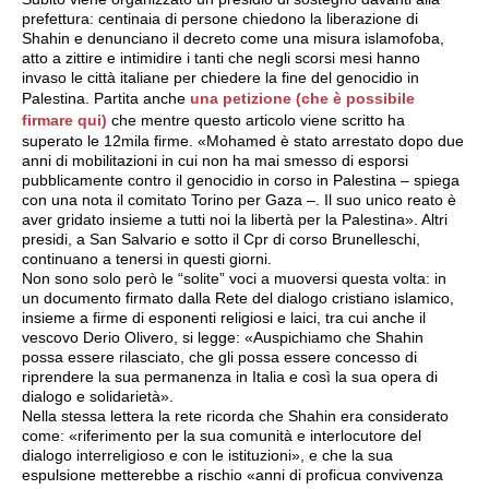
prefettura: centinaia di persone chiedono la liberazione di
Shahin e denunciano il decreto come una misura islamofoba,
atto a zittire e intimidire i tanti che negli scorsi mesi hanno
invaso le città italiane per chiedere la fine del genocidio in
Palestina. Partita anche
una petizione (che è possibile
firmare qui)
che mentre questo articolo viene scritto ha
superato le 12mila firme. «Mohamed è stato arrestato dopo due
anni di mobilitazioni in cui non ha mai smesso di esporsi
pubblicamente contro il genocidio in corso in Palestina – spiega
con una nota il comitato Torino per Gaza –. Il suo unico reato è
aver gridato insieme a tutti noi la libertà per la Palestina». Altri
presidi, a San Salvario e sotto il Cpr di corso Brunelleschi,
continuano a tenersi in questi giorni.
Non sono solo però le “solite” voci a muoversi questa volta: in
un documento firmato dalla Rete del dialogo cristiano islamico,
insieme a firme di esponenti religiosi e laici, tra cui anche il
vescovo Derio Olivero, si legge: «Auspichiamo che Shahin
possa essere rilasciato, che gli possa essere concesso di
riprendere la sua permanenza in Italia e così la sua opera di
dialogo e solidarietà».
Nella stessa lettera la rete ricorda che Shahin era considerato
come: «riferimento per la sua comunità e interlocutore del
dialogo interreligioso e con le istituzioni», e che la sua
espulsione metterebbe a rischio «anni di proficua convivenza