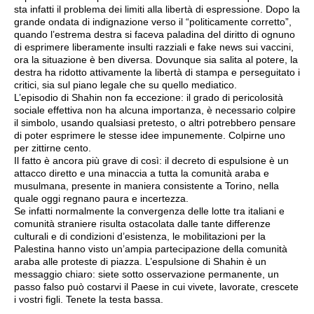
sta infatti il problema dei limiti alla libertà di espressione. Dopo la
grande ondata di indignazione verso il “politicamente corretto”,
quando l’estrema destra si faceva paladina del diritto di ognuno
di esprimere liberamente insulti razziali e fake news sui vaccini,
ora la situazione è ben diversa. Dovunque sia salita al potere, la
destra ha ridotto attivamente la libertà di stampa e perseguitato i
critici, sia sul piano legale che su quello mediatico.
L’episodio di Shahin non fa eccezione: il grado di pericolosità
sociale effettiva non ha alcuna importanza, è necessario colpire
il simbolo, usando qualsiasi pretesto, o altri potrebbero pensare
di poter esprimere le stesse idee impunemente. Colpirne uno
per zittirne cento.
Il fatto è ancora più grave di così: il decreto di espulsione è un
attacco diretto e una minaccia a tutta la comunità araba e
musulmana, presente in maniera consistente a Torino, nella
quale oggi regnano paura e incertezza.
Se infatti normalmente la convergenza delle lotte tra italiani e
comunità straniere risulta ostacolata dalle tante differenze
culturali e di condizioni d’esistenza, le mobilitazioni per la
Palestina hanno visto un’ampia partecipazione della comunità
araba alle proteste di piazza. L’espulsione di Shahin è un
messaggio chiaro: siete sotto osservazione permanente, un
passo falso può costarvi il Paese in cui vivete, lavorate, crescete
i vostri figli. Tenete la testa bassa.