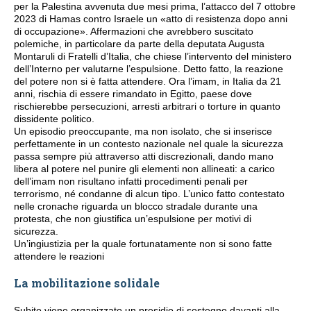
per la Palestina avvenuta due mesi prima, l’attacco del 7 ottobre
2023 di Hamas contro Israele un «atto di resistenza dopo anni
di occupazione». Affermazioni che avrebbero suscitato
polemiche, in particolare da parte della deputata Augusta
Montaruli di Fratelli d’Italia, che chiese l’intervento del ministero
dell’Interno per valutarne l’espulsione. Detto fatto, la reazione
del potere non si è fatta attendere. Ora l’imam, in Italia da 21
anni, rischia di essere rimandato in Egitto, paese dove
rischierebbe persecuzioni, arresti arbitrari o torture in quanto
dissidente politico.
Un episodio preoccupante, ma non isolato, che si inserisce
perfettamente in un contesto nazionale nel quale la sicurezza
passa sempre più attraverso atti discrezionali, dando mano
libera al potere nel punire gli elementi non allineati: a carico
dell’imam non risultano infatti procedimenti penali per
terrorismo, né condanne di alcun tipo. L’unico fatto contestato
nelle cronache riguarda un blocco stradale durante una
protesta, che non giustifica un’espulsione per motivi di
sicurezza.
Un’ingiustizia per la quale fortunatamente non si sono fatte
attendere le reazioni
La mobilitazione solidale
Subito viene organizzato un presidio di sostegno davanti alla