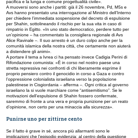
pacifica e la lunga e comune progettualità civile».
A muoversi sono anche i partiti: già il 26 novembre, Pd, M5s e
Avs hanno presentato una interrogazione al Ministro dell’Interno
per chiedere l’immediata sospensione del decreto di espulsione
per Shahin, sottolineando il rischio per la sua vita in caso di
rimpatrio in Egitto. «In uno stato democratico, perdere tutto per
un’opinione – ha commentato la consigliera regionale di Avs
Alice Ravinale –. Il suo arresto è un duro colpo anche per la
comunità islamica della nostra città, che certamente non aiuterà
a distendere gli animi».
A portare il tema a Ivrea ci ha pensato invece Cadigia Perini di
Rifondazione comunista: «È in corso nel nostro paese una
stretta repressiva nei confronti di chi liberamente esprime il
proprio pensiero contro il genocidio in corso a Gaza e contro
l’oppressione colonialista israeliana verso la popolazione
palestinese in Cisgiordania – afferma –. Ogni critica al governo
israeliano la si vuole marchiare come “antisemitismo”. Se le
motivazioni dell’espulsione di Shahin fossero confermate,
saremmo di fronte a una vera e propria punizione per un reato
d’opinione, non certo per una minaccia alla sicurezza».
Punirne uno per zittirne cento
Se il fatto è grave in sé, ancora più allarmanti sono le
implicazioni che l’episodio evidenzia: al centro della questione