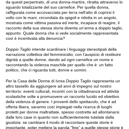
da questi perpertrato, di una donna-martire, ritratta attraverso lo
sguardo totalizzante del suo carnefice. Per quella donna,
raffigurata come accovacciata per terra nell’atto di coprirsi il
volto con le mani, circondata da spigoli e ridotta in un angolo,
mostrata come vittima passiva ed inerte, incapace di reagire, il
racconto della sua stessa storia diventa un’arma a doppio taglio,
appunto. Quale donna che si vede socialmente rappresentata
così è incentivata alla denuncia?
Doppio Taglio
intende scardinare i linguaggi stereotipati della
narrazione collettiva del femminicidio, con l’auspicio di restituire
dignità a quelle donne, dando ad ogni carnefice un nome e
raccontando la violenza maschile per quello che è: un fatto
politico, che ci riguarda tutti, donne e uomini.
Per la Casa delle Donne di Ivrea
Doppio Taglio
rappresenta un
altro tassello da aggiungere ad anni di impegno sul nostro
territorio: eventi culturali, incontri con la cittadinanza ed attività
scolastiche volte a promuovere un racconto lucido ed obiettivo
della violenza di genere. I proventi dello spettacolo, che è ad
offerta libera, saranno così impiegati nella ricerca di luoghi
protetti per donne maltrattate, spesso costrette ad allontanarsi
dalle loro case in quanto non sufficientemente tutelate dalla
giustizia: se cambiare il modo di raccontare queste storie è
importante, poter mettere la parola “fine” a quelle stesse storie è