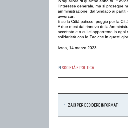
lo squallore di qualche anno fa. È evide
l’interesse generale, ma si prosegue ne
amministrazione, dal Sindaco ai partiti 
avversari.
E se la Città patisce, peggio per la Citt
A due mesi dal rinnovo della Amministra
accettato e a cui ci opporremo in ogni 
solidarietà con lo Zac che in questi gi
Ivrea, 14 marzo 2023
IN
SOCIETÀ E POLITICA
ZAC! PER DECIDERE INFORMATI