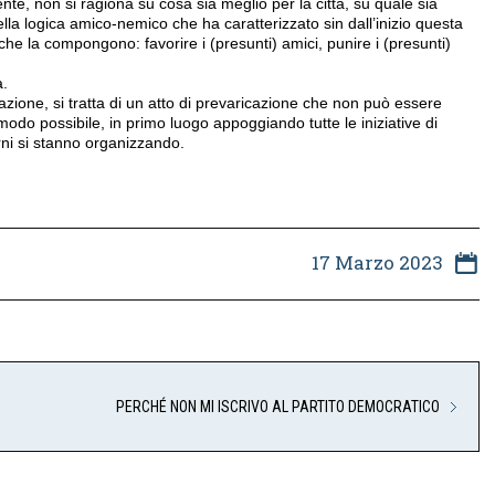
nte, non si ragiona su cosa sia meglio per la città, su quale sia
lla logica amico-nemico che ha caratterizzato sin dall’inizio questa
che la compongono: favorire i (presunti) amici, punire i (presunti)
à.
zione, si tratta di un atto di prevaricazione che non può essere
modo possibile, in primo luogo appoggiando tutte le iniziative di
orni si stanno organizzando.
17 Marzo 2023
PERCHÉ NON MI ISCRIVO AL PARTITO DEMOCRATICO