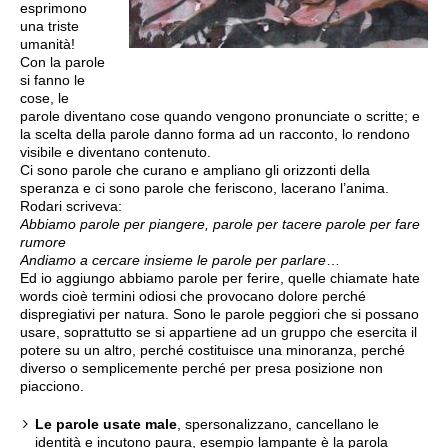
esprimono
una triste
umanità!
Con la parole
si fanno le
cose, le
parole diventano cose quando vengono pronunciate o scritte; e
la scelta della parole danno forma ad un racconto, lo rendono
visibile e diventano contenuto.
Ci sono parole che curano e ampliano gli orizzonti della
speranza e ci sono parole che feriscono, lacerano l’anima.
Rodari scriveva:
Abbiamo parole per piangere, parole per tacere parole per fare
rumore
Andiamo a cercare insieme le parole per parlare
…
Ed io aggiungo abbiamo parole per ferire, quelle chiamate hate
words cioè termini odiosi che provocano dolore perché
dispregiativi per natura. Sono le parole peggiori che si possano
usare, soprattutto se si appartiene ad un gruppo che esercita il
potere su un altro, perché costituisce una minoranza, perché
diverso o semplicemente perché per presa posizione non
piacciono.
Le parole usate male
, spersonalizzano, cancellano le
identità e incutono paura, esempio lampante è la parola