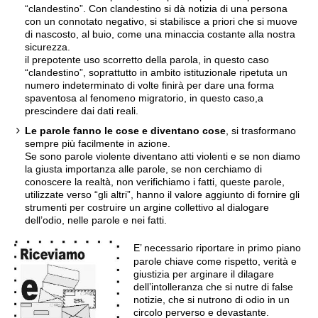
“clandestino”. Con clandestino si dà notizia di una persona
con un connotato negativo, si stabilisce a priori che si muove
di nascosto, al buio, come una minaccia costante alla nostra
sicurezza.
il prepotente uso scorretto della parola, in questo caso
“clandestino”, soprattutto in ambito istituzionale ripetuta un
numero indeterminato di volte finirà per dare una forma
spaventosa al fenomeno migratorio, in questo caso,a
prescindere dai dati reali.
Le parole fanno le cose e diventano cose
, si trasformano
sempre più facilmente in azione.
Se sono parole violente diventano atti violenti e se non diamo
la giusta importanza alle parole, se non cerchiamo di
conoscere la realtà, non verifichiamo i fatti, queste parole,
utilizzate verso “gli altri”, hanno il valore aggiunto di fornire gli
strumenti per costruire un argine collettivo al dialogare
dell’odio, nelle parole e nei fatti.
E’ necessario riportare in primo piano
parole chiave come rispetto, verità e
giustizia per arginare il dilagare
dell’intolleranza che si nutre di false
notizie, che si nutrono di odio in un
circolo perverso e devastante.