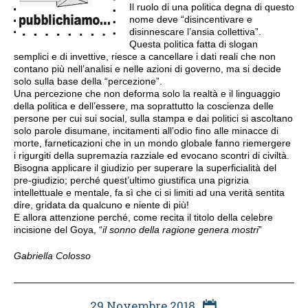
Il ruolo di una politica degna di questo
nome deve “disincentivare e
disinnescare l’ansia collettiva”.
Questa politica fatta di slogan
semplici e di invettive, riesce a cancellare i dati reali che non
contano più nell’analisi e nelle azioni di governo, ma si decide
solo sulla base della “percezione”.
Una percezione che non deforma solo la realtà e il linguaggio
della politica e dell’essere, ma soprattutto la coscienza delle
persone per cui sui social, sulla stampa e dai politici si ascoltano
solo parole disumane, incitamenti all’odio fino alle minacce di
morte, farneticazioni che in un mondo globale fanno riemergere
i rigurgiti della supremazia razziale ed evocano scontri di civiltà.
Bisogna applicare il giudizio per superare la superficialità del
pre-giudizio; perché quest’ultimo giustifica una pigrizia
intellettuale e mentale, fa sì che ci si limiti ad una verità sentita
dire, gridata da qualcuno e niente di più!
E allora attenzione perché, come recita il titolo della celebre
incisione del Goya, “
il sonno della ragione genera mostri
”
Gabriella Colosso
29 Novembre 2018