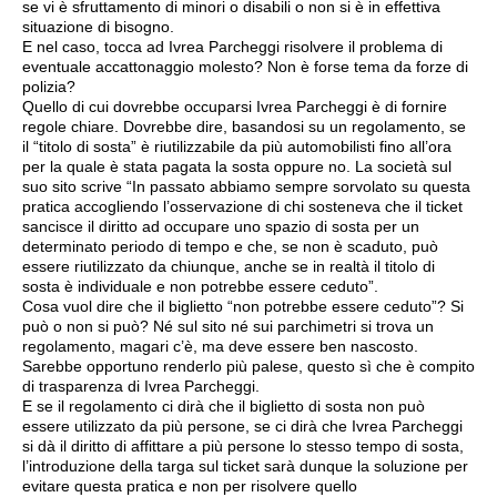
se vi è sfruttamento di minori o disabili o non si è in effettiva
situazione di bisogno.
E nel caso, tocca ad Ivrea Parcheggi risolvere il problema di
eventuale accattonaggio molesto? Non è forse tema da forze di
polizia?
Quello di cui dovrebbe occuparsi Ivrea Parcheggi è di fornire
regole chiare. Dovrebbe dire, basandosi su un regolamento, se
il “titolo di sosta” è riutilizzabile da più automobilisti fino all’ora
per la quale è stata pagata la sosta oppure no. La società sul
suo sito scrive “In passato abbiamo sempre sorvolato su questa
pratica accogliendo l’osservazione di chi sosteneva che il ticket
sancisce il diritto ad occupare uno spazio di sosta per un
determinato periodo di tempo e che, se non è scaduto, può
essere riutilizzato da chiunque, anche se in realtà il titolo di
sosta è individuale e non potrebbe essere ceduto”.
Cosa vuol dire che il biglietto “non potrebbe essere ceduto”? Si
può o non si può? Né sul sito né sui parchimetri si trova un
regolamento, magari c’è, ma deve essere ben nascosto.
Sarebbe opportuno renderlo più palese, questo sì che è compito
di trasparenza di Ivrea Parcheggi.
E se il regolamento ci dirà che il biglietto di sosta non può
essere utilizzato da più persone, se ci dirà che Ivrea Parcheggi
si dà il diritto di affittare a più persone lo stesso tempo di sosta,
l’introduzione della targa sul ticket sarà dunque la soluzione per
evitare questa pratica e non per risolvere quello