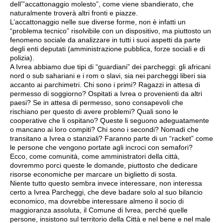
dell’”accattonaggio molesto”, come viene sbandierato, che
naturalmente troverà altri fronti e piazze.
L’accattonaggio nelle sue diverse forme, non è infatti un
“problema tecnico” risolvibile con un dispositivo, ma piuttosto un
fenomeno sociale da analizzare in tutti i suoi aspetti da parte
degli enti deputati (amministrazione pubblica, forze sociali e di
polizia).
A Ivrea abbiamo due tipi di “guardiani” dei parcheggi: gli africani
nord o sub sahariani e i rom o slavi, sia nei parcheggi liberi sia
accanto ai parchimetri. Chi sono i primi? Ragazzi in attesa di
permesso di soggiorno? Ospitati a Ivrea o provenienti da altri
paesi? Se in attesa di permesso, sono consapevoli che
rischiano per questo di avere problemi? Quali sono le
cooperative che li ospitano? Queste li seguono adeguatamente
o mancano ai loro compiti? Chi sono i secondi? Nomadi che
transitano a Ivrea o stanziali? Faranno parte di un “racket” come
le persone che vengono portate agli incroci con semafori?
Ecco, come comunità, come amministratori della città,
dovremmo porci queste le domande, piuttosto che dedicare
risorse economiche per marcare un biglietto di sosta.
Niente tutto questo sembra invece interessare, non interessa
certo a Ivrea Parcheggi, che deve badare solo al suo bilancio
economico, ma dovrebbe interessare almeno il socio di
maggioranza assoluta, il Comune di Ivrea, perché quelle
persone, insistono sul territorio della Città e nel bene e nel male