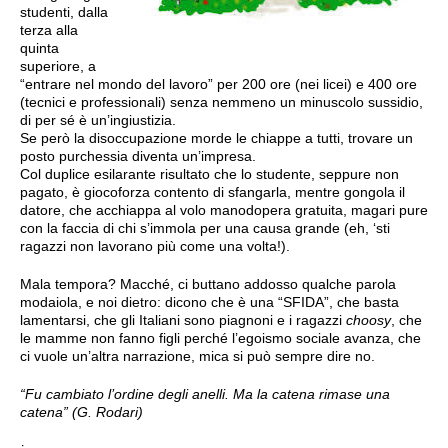
studenti, dalla
terza alla
quinta
superiore, a
“entrare nel mondo del lavoro” per 200 ore (nei licei) e 400 ore
(tecnici e professionali) senza nemmeno un minuscolo sussidio,
di per sé è un’ingiustizia.
Se però la disoccupazione morde le chiappe a tutti, trovare un
posto purchessia diventa un’impresa.
Col duplice esilarante risultato che lo studente, seppure non
pagato, è giocoforza contento di sfangarla, mentre gongola il
datore, che acchiappa al volo manodopera gratuita, magari pure
con la faccia di chi s’immola per una causa grande (eh, ‘sti
ragazzi non lavorano più come una volta!).
Mala tempora? Macché, ci buttano addosso qualche parola
modaiola, e noi dietro: dicono che è una “SFIDA”, che basta
lamentarsi, che gli Italiani sono piagnoni e i ragazzi
choosy
, che
le mamme non fanno figli perché l’egoismo sociale avanza, che
ci vuole un’altra narrazione, mica si può sempre dire no.
“Fu cambiato l’ordine degli anelli. Ma la catena rimase una
catena” (G. Rodari)