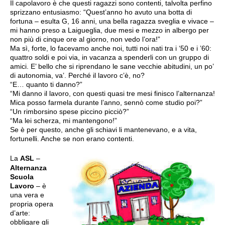
Il capolavoro è che questi ragazzi sono contenti, talvolta perfino
sprizzano entusiasmo: “Quest’anno ho avuto una botta di
fortuna – esulta G, 16 anni, una bella ragazza sveglia e vivace –
mi hanno preso a Laigueglia, due mesi e mezzo in albergo per
non più di cinque ore al giorno, non vedo l’ora!”
Ma sì, forte, lo facevamo anche noi, tutti noi nati tra i ‘50 e i ’60:
quattro soldi e poi via, in vacanza a spenderli con un gruppo di
amici. E’ bello che si riprendano le sane vecchie abitudini, un po’
di autonomia, va’. Perché il lavoro c’è, no?
“E… quanto ti danno?”
“Mi danno il lavoro, con questi quasi tre mesi finisco l’alternanza!
Mica posso farmela durante l’anno, sennò come studio poi?”
“Un rimborsino spese piccino picciò?”
“Ma lei scherza, mi mantengono!”
Se è per questo, anche gli schiavi li mantenevano, e a vita,
fortunelli. Anche se non erano contenti.
La
ASL
–
Alternanza
Scuola
Lavoro
– è
una vera e
propria opera
d’arte:
obbligare gli