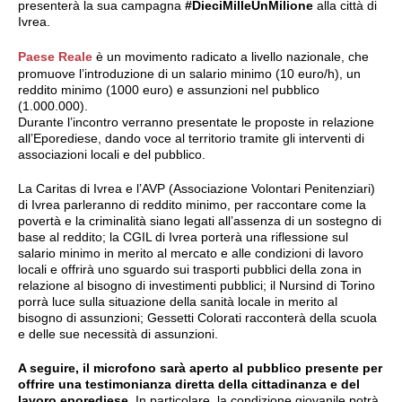
presenterà la sua campagna
#DieciMilleUnMilione
alla città di
Ivrea.
Paese Reale
è un movimento radicato a livello nazionale, che
promuove l’introduzione di un salario minimo (10 euro/h), un
reddito minimo (1000 euro) e assunzioni nel pubblico
(1.000.000).
Durante l’incontro verranno presentate le proposte in relazione
all’Eporediese, dando voce al territorio tramite gli interventi di
associazioni locali e del pubblico.
La Caritas di Ivrea e l’AVP (Associazione Volontari Penitenziari)
di Ivrea parleranno di reddito minimo, per raccontare come la
povertà e la criminalità siano legati all’assenza di un sostegno di
base al reddito; la CGIL di Ivrea porterà una riflessione sul
salario minimo in merito al mercato e alle condizioni di lavoro
locali e offrirà uno sguardo sui trasporti pubblici della zona in
relazione al bisogno di investimenti pubblici; il Nursind di Torino
porrà luce sulla situazione della sanità locale in merito al
bisogno di assunzioni; Gessetti Colorati racconterà della scuola
e delle sue necessità di assunzioni.
A seguire, il microfono sarà aperto al pubblico presente per
offrire una testimonianza diretta della cittadinanza e del
lavoro eporediese.
In particolare, la condizione giovanile potrà