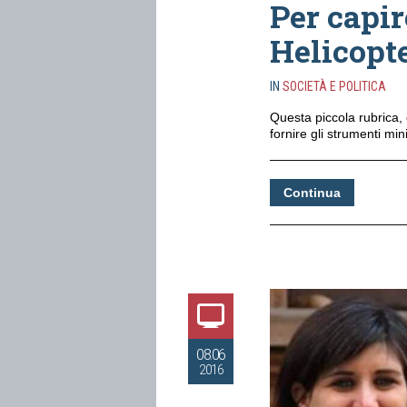
Per capir
Helicopt
IN
SOCIETÀ E POLITICA
Questa piccola rubrica, c
fornire gli strumenti mi
Continua
08.06
2016