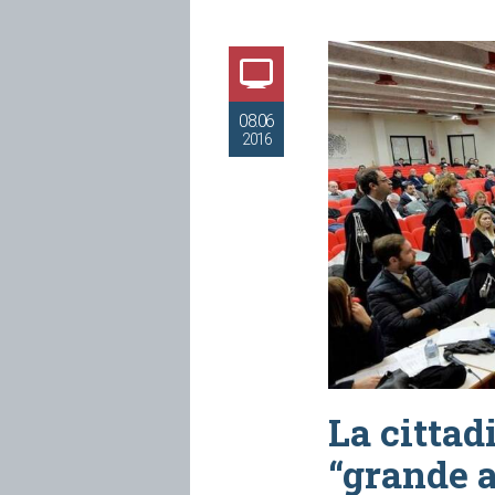
08.06
2016
La citta
“grande a