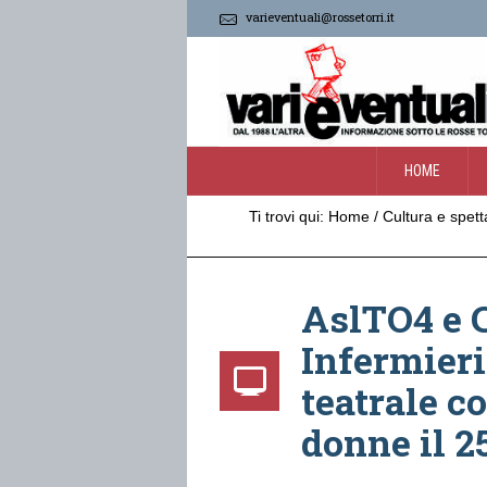
varieventuali@rossetorri.it
HOME
Ti trovi qui:
Home
/
Cultura e spett
AslTO4 e C
Infermieri
teatrale c
donne il 