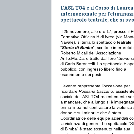
L’ASL TO4 e il Corso di Laurea
internazionale per l’eliminaz
spettacolo teatrale, che si sv
Il 25 novembre, alle ore 17, presso il P
Formativo Officina H di Ivrea (via Mont
Navale), si terrà lo spettacolo teatrale
“
Storia di Bimba
”, scritto e interpreta
Roberto Micali dell’Associazione
Ar.Te.Mu.Da. e tratto dal libro “
Storie sui
di Carla Baroncelli. Lo spettacolo è ape
pubblico, con ingresso libero fino a
esaurimento dei posti.
L’evento rappresenta l’occasione per
ricordare
Rossana Bazzano
, assistent
sociale dell’ASL TO4 recentemente ve
a mancare, che a lungo si è impegnata
prima linea nel contrastare la violenza 
donne e sui minori e che è stata
Coordinatrice delle équipe aziendali co
la violenza di genere. Lo spettacolo “St
di Bimba” è stato sostenuto nella sua