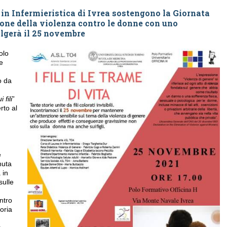
 in Infermieristica di Ivrea sostengono la Giornata
ione della violenza contro le donne con uno
olgerà il 25 novembre
olo
e
to da
 fili
”
rto al
e
nuta
 in
sulle
ntro
oria