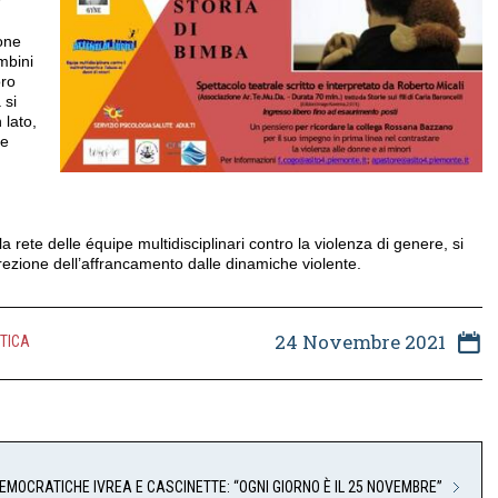
r
ione
mbini
oro
 si
 lato,
 e
a rete delle équipe multidisciplinari contro la violenza di genere, si
rezione dell’affrancamento dalle dinamiche violente.
24 Novembre 2021
ITICA
MOCRATICHE IVREA E CASCINETTE: “OGNI GIORNO È IL 25 NOVEMBRE”