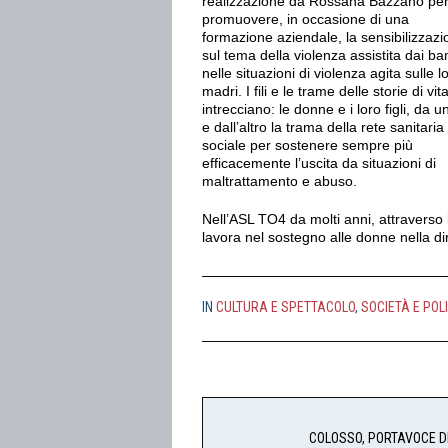
realizzazione da Rossana Bazzano pe
promuovere, in occasione di una
formazione aziendale, la sensibilizzaz
sul tema della violenza assistita dai ba
nelle situazioni di violenza agita sulle l
madri. I fili e le trame delle storie di vita
intrecciano: le donne e i loro figli, da un
e dall’altro la trama della rete sanitaria
sociale per sostenere sempre più
efficacemente l’uscita da situazioni di
maltrattamento e abuso.
Nell’ASL TO4 da molti anni, attraverso l
lavora nel sostegno alle donne nella di
IN
CULTURA E SPETTACOLO
,
SOCIETÀ E POL
COLOSSO, PORTAVOCE DE