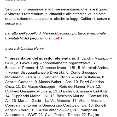
Se vogliamo raggiungere le firme necessarie, ottenere il quorum
e vincere il referendum, ai cittadini e alle cittadine va indicata
una soluzione netta e chiara: abolire la legge Calderoli, senza e
senza ma.
Estratto dell’appello di Marina Boscaino, portavoce nazionale
Comitati NoAd (leggi tutto su
Left
)
a cura di Cadigia Perini
* I presentatori del quesito referendario
: 1. Landini Maurizio –
CGIL, 2. Giove Luigi – coordinamento organizzativo, 3.
Bassanini Franco, 4. Veronese Ivana – UIL, 5. Morniroli Andrea
– Forum Diseguaglianze e Diversità, 6. Conte Giuseppe –
Movimento 5 stelle, 7. Fratoianni Nicola – Sinistra Italiana, 8.
Azzariti Gaetano, 9. Massa Walter – Arci, 10. Pozzi Caterina –
Cnca, 11. De Marzo Giuseppe – Rete dei Numeri Pari, 12.
Cioffredi Gianpiero – Libera, 13. D’archivio Arianna – Link/Uds,
14. Filippeschi Marco – Ali, 15. Boscaino Marina – Comitati No
Ad, 16. Marcon Giulio – La Via Maestra, 17. Villone Massimo –
Coordinamento per la Democrazia Costituzionale, 18. Bonelli
Angelo – Verdi, 19. Russo Antonio – Acli, 20. Prampolini
Alessandra – WWF, 21. Ciani Paolo – Demos, 22. Pagliarulo