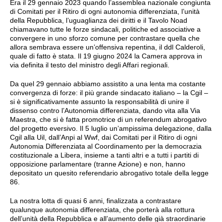
Era il 29 gennaio 2023 quando l’assemblea nazionale congiunta
di Comitati per il Ritiro di ogni autonomia differenziata, l’unità
della Repubblica, l’uguaglianza dei diritti e il Tavolo Noad
chiamavano tutte le forze sindacali, politiche ed associative a
convergere in uno sforzo comune per contrastare quella che
allora sembrava essere un’offensiva repentina, il ddl Calderoli,
quale di fatto è stata. Il 19 giugno 2024 la Camera approva in
via definita il testo del ministro degli Affari regionali.
Da quel 29 gennaio abbiamo assistito a una lenta ma costante
convergenza di forze: il più grande sindacato italiano – la Cgil –
si è significativamente assunto la responsabilità di unire il
dissenso contro l’Autonomia differenziata, dando vita alla Via
Maestra, che si è fatta promotrice di un referendum abrogativo
del progetto eversivo. Il 5 luglio un’ampissima delegazione, dalla
Cgil alla Uil, dall’Anpi al Wwf, dai Comitati per il Ritiro di ogni
Autonomia Differenziata al Coordinamento per la democrazia
costituzionale a Libera, insieme a tanti altri e a tutti i partiti di
opposizione parlamentare (tranne Azione) e non, hanno
depositato un quesito referendario abrogativo totale della legge
86.
La nostra lotta di quasi 6 anni, finalizzata a contrastare
qualunque autonomia differenziata, che porterà alla rottura
dell’unità della Repubblica e all’aumento delle già straordinarie