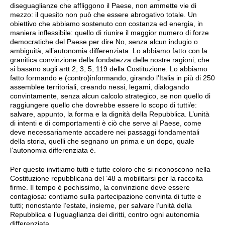
diseguaglianze che affliggono il Paese, non ammette vie di
mezzo: il quesito non può che essere abrogativo totale. Un
obiettivo che abbiamo sostenuto con costanza ed energia, in
maniera inflessibile: quello di riunire il maggior numero di forze
democratiche del Paese per dire No, senza alcun indugio o
ambiguità, all’autonomia differenziata. Lo abbiamo fatto con la
granitica convinzione della fondatezza delle nostre ragioni, che
si basano sugli artt 2, 3, 5, 119 della Costituzione. Lo abbiamo
fatto formando e (contro)informando, girando l’Italia in più di 250
assemblee territoriali, creando nessi, legami, dialogando
convintamente, senza alcun calcolo strategico, se non quello di
raggiungere quello che dovrebbe essere lo scopo di tutti/e:
salvare, appunto, la forma e la dignità della Repubblica. L’unità
di intenti e di comportamenti è ciò che serve al Paese, come
deve necessariamente accadere nei passaggi fondamentali
della storia, quelli che segnano un prima e un dopo, quale
l’autonomia differenziata è.
Per questo invitiamo tutti e tutte coloro che si riconoscono nella
Costituzione repubblicana del ’48 a mobilitarsi per la raccolta
firme. Il tempo è pochissimo, la convinzione deve essere
contagiosa: contiamo sulla partecipazione convinta di tutte e
tutti; nonostante l’estate, insieme, per salvare l’unità della
Repubblica e l’uguaglianza dei diritti, contro ogni autonomia
differenziata.