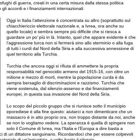
rofughi di guerra, creati in una certa misura dalla stessa politica
o gli accordi e i finanziamenti internazionali.
Oggi in Italia l’attenzione è concentrata su altro (soprattutto sul
chiacchiericcio elettorale nazionale e, a Ivrea, ora anche su
quello locale) e sembra sempre più difficile che si riesca a
guardare un po’ più in là. Intanto, quel che appare evidente è che
l’aggressione turca non si fermerà sino allo sterminio o alla fuga
di tutti i curdi dal Nord della Siria e alla successiva annessione di
quel territorio alla Turchia.
Turchia che ancora oggi si rifiuta di ammettere la propria
responsabilità nel genocidio armeno del 1915-16, con oltre un
milione e mezzo di morti, mentre la popolazione curda è da
sempre bersaglio di discriminazioni e razzismo. Turchia che
viene sostenuta, dal silenzio-assenso e dai finanziamenti
europei, in questa sua invasione del Nord della Siria.
Lo scopo del piccolo gruppo che si riunisce sotto il municipio
eporediese è alla fine questo: aiutarci a non dimenticare che un
massacro è in atto proprio ora, non troppo distante da noi, anche
se non lo vogliamo vedere. La speranza è quella di spingere non
solo il Comune di Ivrea, ma l’Italia e l’Europa a dire basta a
i di un dittatore sanguinario. Ricordandoci che per essere colpevoli
eriale di un’ingiustizia, a volte basta il silenzio.