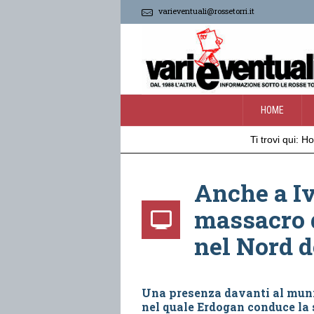
varieventuali@rossetorri.it
HOME
Ti trovi qui:
H
Anche a Iv
massacro d
nel Nord d
Una presenza davanti al munic
nel quale Erdogan conduce la 