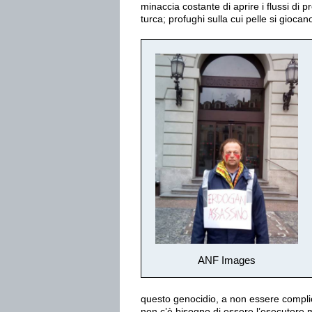
minaccia costante di aprire i flussi di p
turca; profughi sulla cui pelle si giocan
ANF Images
questo genocidio, a non essere complic
non c’è bisogno di essere l’esecutore mat