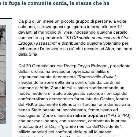
 in fuga la comunità curda, la stessa che ha
Da più di un mese un piccolo gruppo di persone, a volte
solo una, si trova quasi ogni giorno intorno alle ore 17
davanti al municipio di Ivrea indossando qualche cartello
con scritto a pennarello “
STOP subito al massacro di Afrin.
Erdogan assassino
” e distribuendo qualche volantino per
richiamare l’attenzione su ciò che accade ad Afrin, nel nord
della Siria.
Dal 20 Gennaio scorso Recep Tayyip Erdogan, presidente
della Turchia, ha avviato un’operazione militare
ingannevolmente denominata
“Ramoscello d’ulivo”
,
invadendo le zone della Siria controllate dai curdi nel
cantone di Afrin. Zone in cui si stava sperimentando un
nuovo modello di Stato autogestito secondo i principi del
confederalismo democratico formulato da Ocalan, leader
del PKK attualmente detenuto in Turchia: una democrazia
senza Stato basata su secolarismo, femminismo ed
ecologismo. Zone difese da
milizie popolari
(YPG e YPJ)
che per mesi hanno, con successo, combattuto in prima
linea contro I.S.I.S., il “grande nemico dell’Occidente”.
Milizie popolari nei confronti delle quali lo stesso