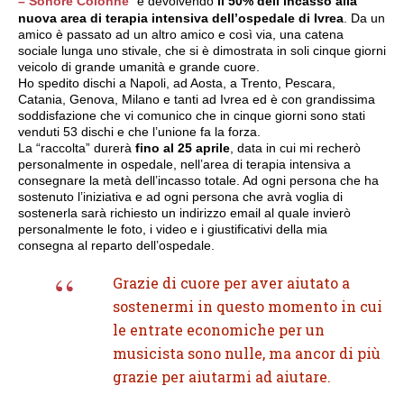
– Sonore Colonne
” e devolvendo
il 50% dell’incasso alla
nuova area di terapia intensiva dell’ospedale di Ivrea
. Da un
amico è passato ad un altro amico e così via, una catena
sociale lunga uno stivale, che si è dimostrata in soli cinque giorni
veicolo di grande umanità e grande cuore.
Ho spedito dischi a Napoli, ad Aosta, a Trento, Pescara,
Catania, Genova, Milano e tanti ad Ivrea ed è con grandissima
soddisfazione che vi comunico che in cinque giorni sono stati
venduti 53 dischi e che l’unione fa la forza.
La “raccolta” durerà
fino al 25 aprile
, data in cui mi recherò
personalmente in ospedale, nell’area di terapia intensiva a
consegnare la metà dell’incasso totale. Ad ogni persona che ha
sostenuto l’iniziativa e ad ogni persona che avrà voglia di
sostenerla sarà richiesto un indirizzo email al quale invierò
personalmente le foto, i video e i giustificativi della mia
consegna al reparto dell’ospedale.
Grazie di cuore per aver aiutato a
sostenermi in questo momento in cui
le entrate economiche per un
musicista sono nulle, ma ancor di più
grazie per aiutarmi ad aiutare.