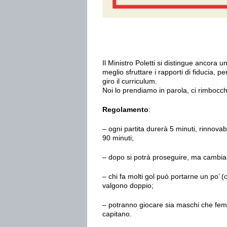
Il Ministro Poletti si distingue ancora un
meglio sfruttare i rapporti di fiducia,
giro il curriculum.
Noi lo prendiamo in parola, ci rimbocch
Regolamento
:
– ogni partita durerà 5 minuti, rinnovabil
90 minuti;
– dopo si potrà proseguire, ma cambi
– chi fa molti gol può portarne un po’ 
valgono doppio;
– potranno giocare sia maschi che femmi
capitano.