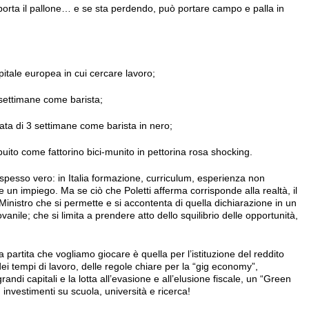
 porta il pallone… e se sta perdendo, può portare campo e palla in
pitale europea in cui cercare lavoro;
 settimane come barista;
ata di 3 settimane come barista in nero;
buito come fattorino bici-munito in pettorina rosa shocking.
 spesso vero: in Italia formazione, curriculum, esperienza non
un impiego. Ma se ciò che Poletti afferma corrisponde alla realtà, il
Ministro che si permette e si accontenta di quella dichiarazione in un
nile; che si limita a prendere atto dello squilibrio delle opportunità,
a partita che vogliamo giocare è quella per l’istituzione del reddito
ei tempi di lavoro, delle regole chiare per la “gig economy”,
randi capitali e la lotta all’evasione e all’elusione fiscale, un “Green
nvestimenti su scuola, università e ricerca!