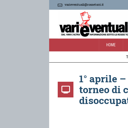
varieventuali@rossetorri.it
HOME
T
1° aprile –
torneo di 
disoccupa