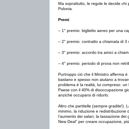
Ma soprattutto, le regole le decide chi
Polonia.
Premi
:
– 1° premio: biglietto aereo per una ca
– 2° premio: contratto a chiamata di 3
– 3° premio: accordo tra amici a chiam
– 4° premio: periodo di prova non retri
Purtroppo ciò che il Ministro afferma è
bastano e spesso non aiutano a trovare 
problema è la realtà, lui compreso: un 
Paese con il 40% di disoccupazione giova
anziché occuparsi di ridurlo.
Altro che partitelle (sempre gradite!). L
minimo, la riduzione e redistribuzione d
l’aumento dei salari, la tassazione dei g
New Deal” per creare occupazione, più i